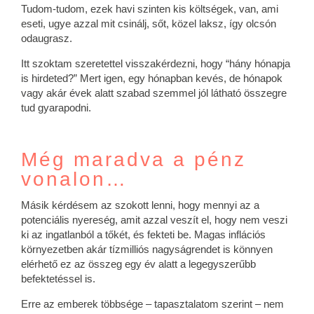
Tudom-tudom, ezek havi szinten kis költségek, van, ami
eseti, ugye azzal mit csinálj, sőt, közel laksz, így olcsón
odaugrasz.
Itt szoktam szeretettel visszakérdezni, hogy “hány hónapja
is hirdeted?” Mert igen, egy hónapban kevés, de hónapok
vagy akár évek alatt szabad szemmel jól látható összegre
tud gyarapodni.
Még maradva a pénz
vonalon…
Másik kérdésem az szokott lenni, hogy mennyi az a
potenciális nyereség, amit azzal veszít el, hogy nem veszi
ki az ingatlanból a tőkét, és fekteti be. Magas inflációs
környezetben akár tízmilliós nagyságrendet is könnyen
elérhető ez az összeg egy év alatt a legegyszerűbb
befektetéssel is.
Erre az emberek többsége – tapasztalatom szerint – nem