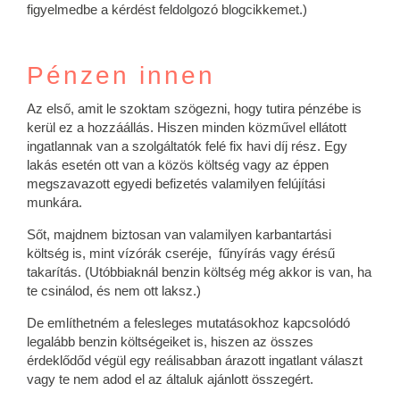
figyelmedbe a kérdést feldolgozó blogcikkemet.)
Pénzen innen
Az első, amit le szoktam szögezni, hogy tutira pénzébe is
kerül ez a hozzáállás. Hiszen minden közművel ellátott
ingatlannak van a szolgáltatók felé fix havi díj rész. Egy
lakás esetén ott van a közös költség vagy az éppen
megszavazott egyedi befizetés valamilyen felújítási
munkára.
Sőt, majdnem biztosan van valamilyen karbantartási
költség is, mint vízórák cseréje, fűnyírás vagy érésű
takarítás. (Utóbbiaknál benzin költség még akkor is van, ha
te csinálod, és nem ott laksz.)
De említhetném a felesleges mutatásokhoz kapcsolódó
legalább benzin költségeiket is, hiszen az összes
érdeklődőd végül egy reálisabban árazott ingatlant választ
vagy te nem adod el az általuk ajánlott összegért.