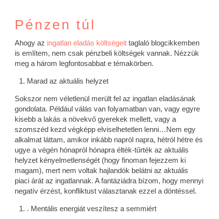
Pénzen túl
Ahogy az
ingatlan eladás költségeit
taglaló blogcikkemben
is említem, nem csak pénzbeli költségek vannak. Nézzük
meg a három legfontosabbat e témakörben.
Marad az aktuális helyzet
Sokszor nem véletlenül merült fel az ingatlan eladásának
gondolata. Például válás van folyamatban van, vagy egyre
kisebb a lakás a növekvő gyerekek mellett, vagy a
szomszéd kezd végképp elviselhetetlen lenni…Nem egy
alkalmat láttam, amikor inkább napról napra, hétról hétre és
ugye a végén hónapról hónapra élték-tűrték az aktuális
helyzet kényelmetlenségét (hogy finoman fejezzem ki
magam), mert nem voltak hajlandók belátni az aktuális
piaci árát az ingatlannak. A fantáziádra bízom, hogy mennyi
negatív érzést, konfliktust választanak ezzel a döntéssel.
. Mentális energiát veszítesz a semmiért