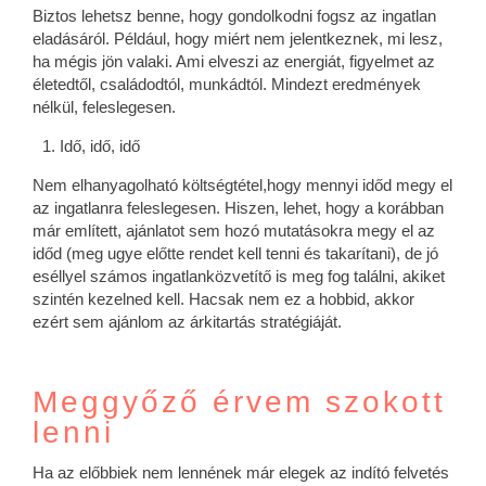
Biztos lehetsz benne, hogy gondolkodni fogsz az ingatlan
eladásáról. Például, hogy miért nem jelentkeznek, mi lesz,
ha mégis jön valaki. Ami elveszi az energiát, figyelmet az
életedtől, családodtól, munkádtól. Mindezt eredmények
nélkül, feleslegesen.
Idő, idő, idő
Nem elhanyagolható költségtétel,hogy mennyi időd megy el
az ingatlanra feleslegesen. Hiszen, lehet, hogy a korábban
már említett, ajánlatot sem hozó mutatásokra megy el az
időd (meg ugye előtte rendet kell tenni és takarítani), de jó
eséllyel számos ingatlanközvetítő is meg fog találni, akiket
szintén kezelned kell. Hacsak nem ez a hobbid, akkor
ezért sem ajánlom az árkitartás stratégiáját.
Meggyőző érvem szokott
lenni
Ha az előbbiek nem lennének már elegek az indító felvetés