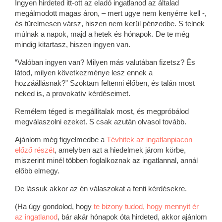
Ingyen hirdeted itt-ott az eladó ingatlanod az általad
megálmodott magas áron, – mert ugye nem kenyérre kell -,
és türelmesen vársz, hiszen nem kerül pénzedbe. S telnek
múlnak a napok, majd a hetek és hónapok. De te még
mindig kitartasz, hiszen ingyen van.
“Valóban ingyen van? Milyen más valutában fizetsz? És
látod, milyen következménye lesz ennek a
hozzáállásnak?” Szoktam feltenni élőben, és talán most
neked is, a provokatív kérdéseimet.
Remélem téged is megállítalak most, és megpróbálod
megválaszolni ezeket. S csak azután olvasol tovább.
Ajánlom még figyelmedbe a
Tévhitek az ingatlanpiacon
előző részét
, amelyben azt a hiedelmek járom körbe,
miszerint minél többen foglalkoznak az ingatlannal, annál
előbb elmegy.
De lássuk akkor az én válaszokat a fenti kérdésekre.
(Ha úgy gondolod, hogy
te bizony tudod, hogy mennyit ér
az ingatlanod
, bár akár hónapok óta hirdeted, akkor ajánlom