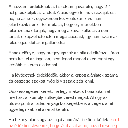
A hozzám fordulóknak azt szoktam javasolni, hogy 2-4
hétig teszteljék az árukat. A piac egyértelmű visszajelzést
ad, ha az sok: egyszerűen közvetítőkön kívül nem
jelentkezik senki. Ez mutatja, hogy oly mértékben
túlárazottnak tartják, hogy még alkuval kalkulálva sem
tartják elképzelhetőnek a megállapodást, így nem szánnak
felesleges időt az ingatlanodra.
Ennek előnye, hogy megnyugszol: az általad elképzelt áron
nem kelt el az ingatlan, nem fogod magad ezen rágni egy
későbbi sikeres eladásnál.
Ha jövögetnek érdeklődők, akkor a kapott ajánlatok száma
és összege szokott még jó visszajelzés lenni.
Összességében kérlek, ne légy makacs hónapokon át,
mert azzal komoly költségbe vered magad. Ahogy az
utolsó pontnál láttad anyagi költségekbe is a végén, amit
ugye leginkább el akartál kerülni.
Ha bizonytalan vagy az ingatlanod árát illetően, kérlek,
kérd
az értékbecslésemet, hogy lásd a lakásod, házad (esetleg