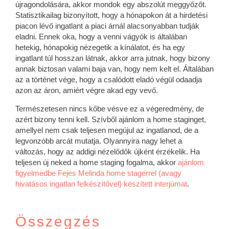
újragondolására, akkor mondok egy abszolút meggyőzőt.
Statisztikailag bizonyított, hogy a hónapokon át a hirdetési
piacon lévő ingatlant a piaci árnál alacsonyabban tudják
eladni. Ennek oka, hogy a venni vágyók is általában
hetekig, hónapokig nézegetik a kínálatot, és ha egy
ingatlant túl hosszan látnak, akkor arra jutnak, hogy bizony
annak biztosan valami baja van, hogy nem kelt el. Általában
az a történet vége, hogy a csalódott eladó végül odaadja
azon az áron, amiért végre akad egy vevő.
Természetesen nincs kőbe vésve ez a végeredmény, de
azért bizony tenni kell. Szívből ajánlom a home staginget,
amellyel nem csak teljesen megújul az ingatlanod, de a
legvonzóbb arcát mutatja. Olyannyira nagy lehet a
változás, hogy az addigi nézelődők újként érzékelik. Ha
teljesen új neked a home staging fogalma, akkor
ajánlom
figyelmedbe Fejes Melinda home stagerrel (avagy
hivatásos ingatlan felkészítővel) készített interjúmat
.
Összegzés