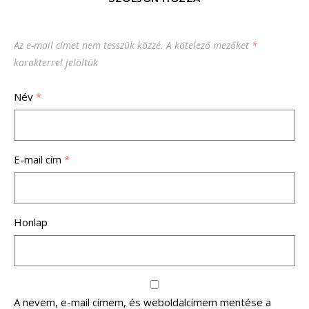
Az e-mail címet nem tesszük közzé.
A kötelező mezőket
*
karakterrel jelöltük
Név
*
E-mail cím
*
Honlap
A nevem, e-mail címem, és weboldalcímem mentése a