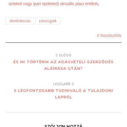
üzleted vagy ipari épületed) aktuális piaci értékét
.
döntéshozás
pénzügyek
0 hozzászólás
ELŐZŐ
ÉS MI TÖRTÉNIK AZ ADÁSVÉTELI SZERZŐDÉS
ALÁÍRÁSA UTÁN?
LEGÚJABB
5 LEGFONTOSABB TUDNIVALÓ A TULAJDONI
LAPRÓL
SZÓLJON HOZZÁ