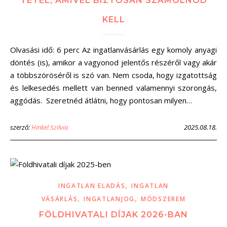
TÉTEL, AMIVEL BIZTOSAN SZÁMOLNOD
KELL
Olvasási idő: 6 perc Az ingatlanvásárlás egy komoly anyagi
döntés (is), amikor a vagyonod jelentős részéről vagy akár
a többszöröséről is szó van. Nem csoda, hogy izgatottság
és lelkesedés mellett van benned valamennyi szorongás,
aggódás. Szeretnéd átlátni, hogy pontosan milyen…
szerző:
Hinkel Szilvia
2025.08.18.
,
INGATLAN ELADÁS
INGATLAN
,
,
VÁSÁRLÁS
INGATLANJOG
MÓDSZEREM
FÖLDHIVATALI DÍJAK 2026-BAN