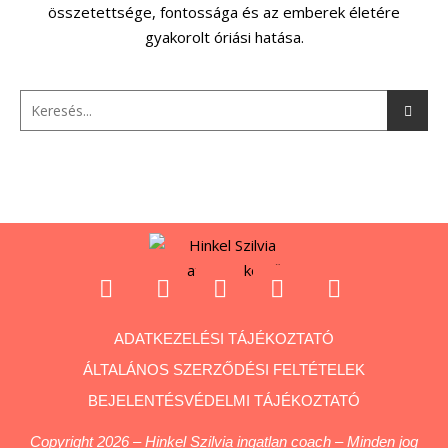
összetettsége, fontossága és az emberek életére
gyakorolt óriási hatása.
ADATKEZELÉSI TÁJÉKOZTATÓ
ÁLTALÁNOS SZERZŐDÉSI FELTÉTELEK
BEJELENTÉSVÉDELMI TÁJÉKOZTATÓ
Copyright 2026 – Hinkel Szilvia ingatlan coach – Minden jog