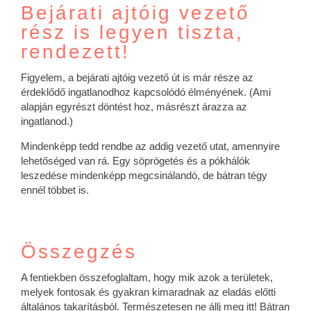
Bejárati ajtóig vezető
rész is legyen tiszta,
rendezett!
Figyelem, a bejárati ajtóig vezető út is már része az
érdeklődő ingatlanodhoz kapcsolódó élményének. (Ami
alapján egyrészt döntést hoz, másrészt árazza az
ingatlanod.)
Mindenképp tedd rendbe az addig vezető utat, amennyire
lehetőséged van rá. Egy söprögetés és a pókhálók
leszedése mindenképp megcsinálandó, de bátran tégy
ennél többet is.
Összegzés
A fentiekben összefoglaltam, hogy mik azok a területek,
melyek fontosak és gyakran kimaradnak az eladás előtti
általános takarításból. Természetesen ne állj meg itt! Bátran