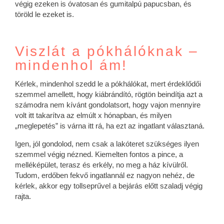
végig ezeken is óvatosan és gumitalpú papucsban, és
töröld le ezeket is.
Viszlát a pókhálóknak –
mindenhol ám!
Kérlek, mindenhol szedd le a pókhálókat, mert érdeklődői
szemmel amellett, hogy kiábrándító, rögtön beindítja azt a
számodra nem kívánt gondolatsort, hogy vajon mennyire
volt itt takarítva az elmúlt x hónapban, és milyen
„meglepetés” is várna itt rá, ha ezt az ingatlant választaná.
Igen, jól gondolod, nem csak a lakóteret szükséges ilyen
szemmel végig nézned. Kiemelten fontos a pince, a
melléképület, terasz és erkély, no meg a ház kívülről.
Tudom, erdőben fekvő ingatlannál ez nagyon nehéz, de
kérlek, akkor egy tollseprűvel a bejárás előtt szaladj végig
rajta.