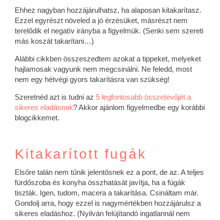
Ehhez nagyban hozzájárulhatsz, ha alaposan kitakarítasz.
Ezzel egyrészt növeled a jó érzésüket, másrészt nem
terelődik el negatív irányba a figyelmük. (Senki sem szereti
más koszát takarítani…)
Alábbi cikkben összeszedtem azokat a tippeket, melyeket
hajlamosak vagyunk nem megcsinálni. Ne feledd, most
nem egy hétvégi gyors takarításra van szükség!
Szeretnéd azt is tudni az
5 legfontosabb összetevőjét a
sikeres eladásnak
? Akkor ajánlom figyelmedbe egy korábbi
blogcikkemet.
Kitakarított fugák
Elsőre talán nem tűnik jelentősnek ez a pont, de az. A teljes
fürdőszoba és konyha összhatását javítja, ha a fúgák
tiszták. Igen, tudom, macera a takarítása. Csináltam már.
Gondolj arra, hogy ezzel is nagymértékben hozzájárulsz a
sikeres eladáshoz. (Nyilván felújítandó ingatlannál nem