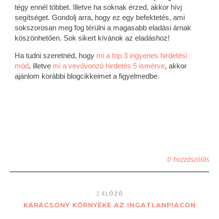
tégy ennél többet. Illetve ha soknak érzed, akkor hívj
segítséget. Gondolj arra, hogy ez egy befektetés, ami
sokszorosan meg fog térülni a magasabb eladási árnak
köszönhetően. Sok sikert kívánok az eladáshoz!
Ha tudni szeretnéd, hogy
mi a top 3 ingyenes hirdetési
mód
, illetve
mi a vevővonzó hirdetés 5 ismérve
, akkor
ajánlom korábbi blogcikkeimet a figyelmedbe.
0 hozzászólás
ELŐZŐ
KARÁCSONY KÖRNYÉKE AZ INGATLANPIACON