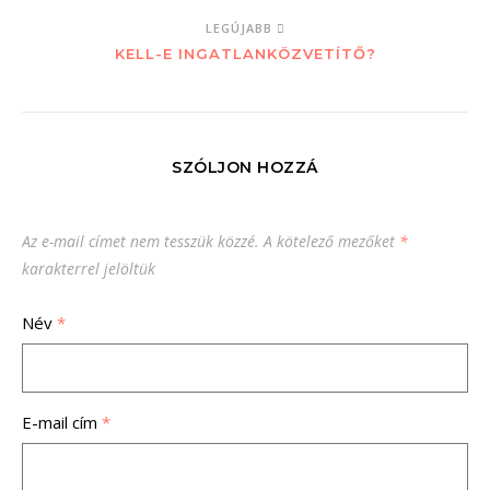
LEGÚJABB
KELL-E INGATLANKÖZVETÍTŐ?
SZÓLJON HOZZÁ
Az e-mail címet nem tesszük közzé.
A kötelező mezőket
*
karakterrel jelöltük
Név
*
E-mail cím
*