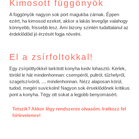
Kimosott függönyök
A függönyök nagyon sok port magukba zárnak. Éppen
ezért, ha kimosod ezeket, akkor a lakás levegője valahogy
könnyebb, frissebb lesz. Ami bizony szintén tudattalanul az
érdeklődőid jó érzését fogja növelni.
El a zsírfoltokkal!
Egy zsírpöttyökkel tarkított konyha kedv lohasztó. Kérlek,
töröld le hát mindenhonnan: csempéről, pultról, tűzhelyről,
szagelszívóról, … mindenhonnan. Nézz alaposan körül,
tudod, megéri suvickolni! Nagyon sok érseklődőnek kritikus
pont a konyha. Tégy ott sokat a legjobb benyomásért.
Tetszik? Akkor légy rendszeres olvasóm. Iratkozz fel
hírlevelemre!